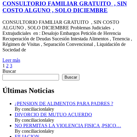
FAMILIAR
CONSULTORIO FAMILIAR GRATUITO , SIN
GRATUITO
COSTO ALGUNO , SOLO DICIEMBRE
,
SIN
CONSULTORIO FAMILIAR GRATUITO , SIN COSTO
COSTO
ALGUNO , SOLO DICIEMBRE Problemas Judiciales ,
ALGUNO
Extrajudiciales en : Desalojo Embargos Petición de Herencia
,
Recuperación de Deudas Sucesión Intestada Alimentos , Tenencia ,
SOLO
Régimen de Visitas , Separación Convencional , Liquidación de
DICIEMBRE
Sociedad de
Leer más
1
2
3
Buscar
Buscar
Últimas Noticias
¿PENSION DE ALIMENTOS PARA PADRES ?
By conciliacionlaley
DIVORCIO DE MUTUO ACUERDO
By conciliacionlaley
NO PERMITAS LA VIOLENCIA FISICA ,PSICO…
By conciliacionlaley
FILIACION