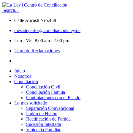
Skip
to
Search...
content
Calle Ancash Nro.458
mesadepartes@conciliacionlaley.pe
Lun - Vie: 8.00 am - 7.00 pm
Libro de Reclamaciones
Inicio
Nosotros
Conciliación
Conciliación Civil
Conciliación Familia
Contrataciones con el Estado
Lo mas solicitado
Separación Convencional
Unión de Hecho
Rectificación de Partida
Sucesión Intestada
Violencia Familiar