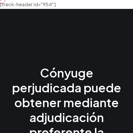
Skip
[treck-header id="954"]
to
content
Cónyuge
perjudicada puede
obtener mediante
adjudicación
preferente la