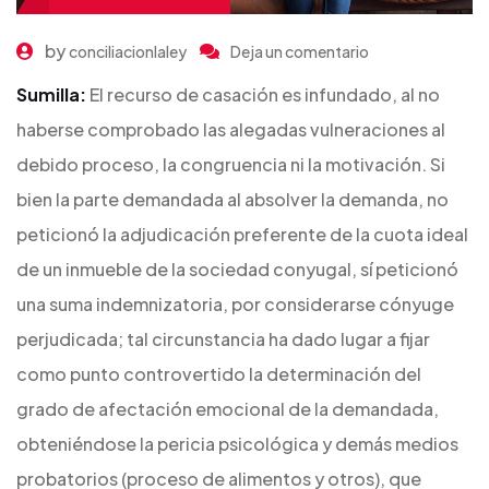
on
by
conciliacionlaley
Deja un comentario
Cónyuge
Sumilla:
El recurso de casación es infundado, al no
perjudicada
haberse comprobado las alegadas vulneraciones al
puede
debido proceso, la congruencia ni la motivación. Si
obtener
bien la parte demandada al absolver la demanda, no
mediante
adjudicación
peticionó la adjudicación preferente de la cuota ideal
preferente
de un inmueble de la sociedad conyugal, sí peticionó
la
una suma indemnizatoria, por considerarse cónyuge
totalidad
perjudicada; tal circunstancia ha dado lugar a fijar
del
como punto controvertido la determinación del
inmueble
grado de afectación emocional de la demandada,
conyugal,
obteniéndose la pericia psicológica y demás medios
pese
a
probatorios (proceso de alimentos y otros), que