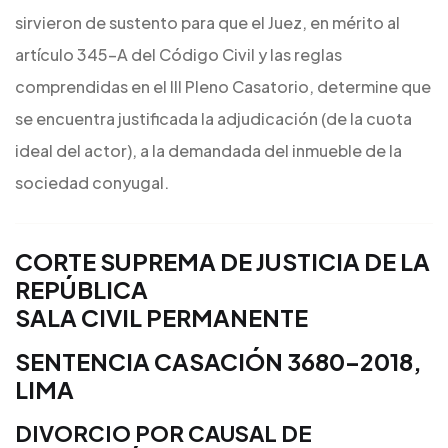
que
sirvieron de sustento para que el Juez, en mérito al
en
artículo 345-A del Código Civil y las reglas
petitorio
comprendidas en el III Pleno Casatorio, determine que
solicitó
se encuentra justificada la adjudicación (de la cuota
indemnización
ideal del actor), a la demandada del inmueble de la
[Casación
sociedad conyugal.
3680-
2018,
Lima]
CORTE SUPREMA DE JUSTICIA DE LA
REPÚBLICA
SALA CIVIL PERMANENTE
SENTENCIA
CASACIÓN 3680-2018,
LIMA
DIVORCIO POR CAUSAL DE